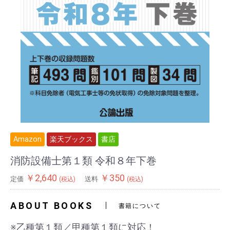
Amazon
楽天ブックス
書店
消防設備士第１類 令和８年下巻
￥2,640
￥350
定価
送料
(税込)
(税込)
ABOUT BOOKS
書籍について
※乙種第１類／甲種第１類に対応！