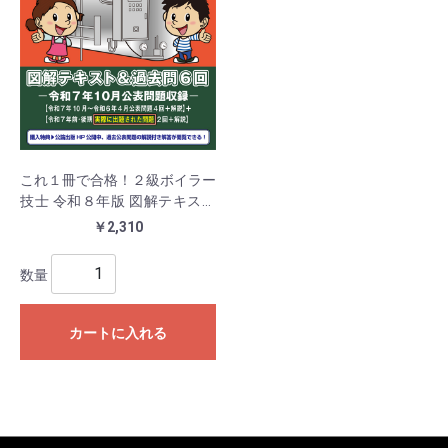
これ１冊で合格！２級ボイラー
技士 令和８年版 図解テキスト
＆過去問６回
￥2,310
数量
カートに入れる