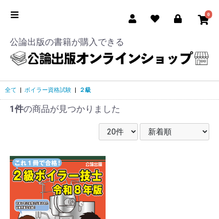
0
公論出版の書籍が購入できる
全て
|
ボイラー資格試験
|
２級
1件
の商品が見つかりました