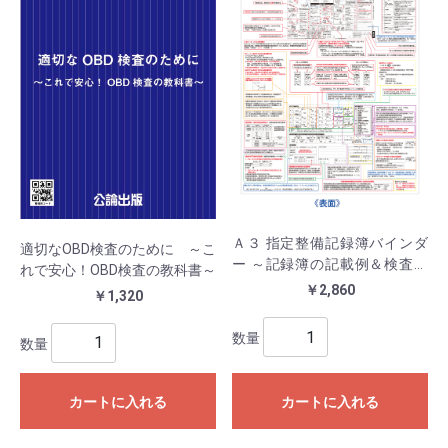
Ａ３ 指定整備記録簿バインダ
適切なOBD検査のために ～こ
ー ～記録簿の記載例＆検査の
れで安心！OBD検査の教科書～
判定基準～
￥2,860
￥1,320
数量
数量
カートに入れる
カートに入れる