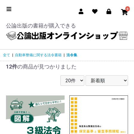
0
公論出版の書籍が購入できる
全て
|
自動車整備に関する法令書籍
|
法令集
12件
の商品が見つかりました