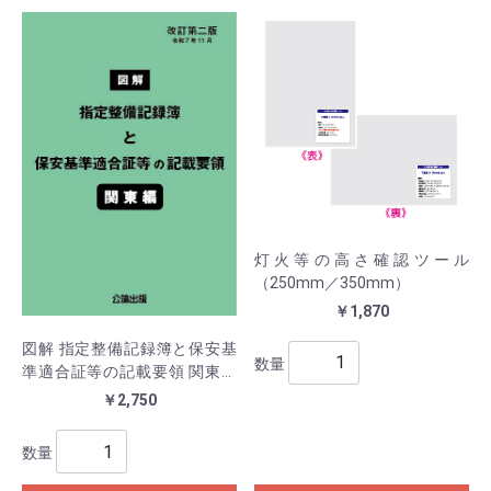
灯火等の高さ確認ツール
（250mm／350mm）
￥1,870
図解 指定整備記録簿と保安基
数量
準適合証等の記載要領 関東編
改訂第二版
￥2,750
数量