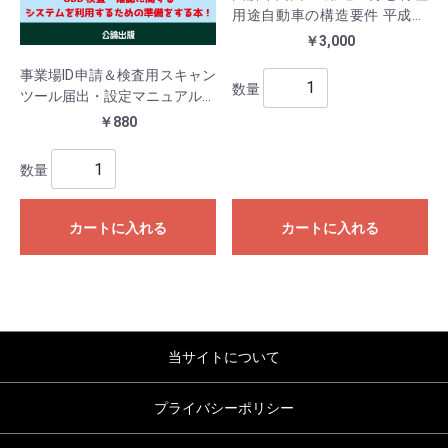
用途自動車の構造要件 平成30
年5月
￥3,000
事業場ID申請＆検査用スキャン
数量
ツール届出・設定マニュアル～
管理責任者・統括管理責任者用
￥880
～
数量
カートに入れる
カートに入れる
当サイトについて
プライバシーポリシー