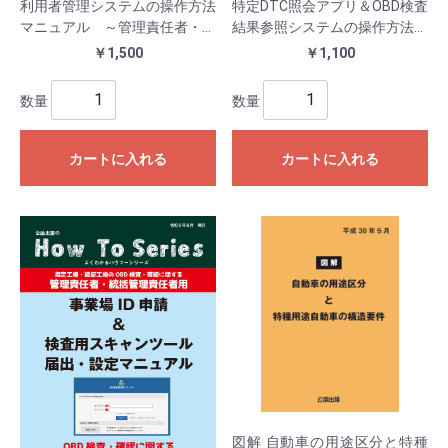
利用者管理システムの操作方法
特定DTC照会アプリ＆OBD検査
マニュアル ～管理責任者・統
結果参照システムの操作方法マ
括管理責任者用～
ニュアル～検査員・工員用～
￥1,500
￥1,100
数量
数量
カートに入れる
カートに入れる
図解 自動車の用途区分と特種