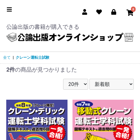
0
公論出版の書籍が購入できる
全て
|
クレーン運転士試験
2件
の商品が見つかりました