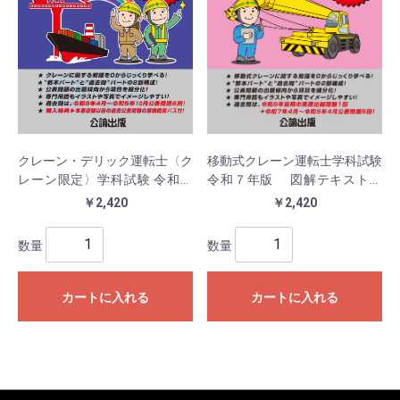
クレーン・デリック運転士〈ク
移動式クレーン運転士学科試験
レーン限定〉学科試験 令和８
令和７年版 図解テキスト＆
年版 図解テキスト＆過去問
過去問６回
￥2,420
￥2,420
６回
数量
数量
カートに入れる
カートに入れる