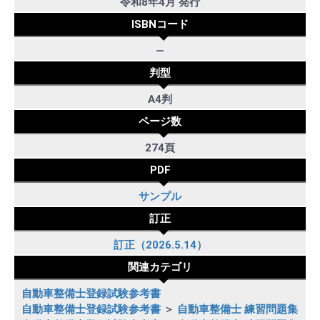
令和8年4月 発行
ISBNコード
―
判型
A4判
ページ数
274頁
PDF
サンプル
訂正
訂正（2026.5.14）
関連カテゴリ
自動車整備士登録試験参考書
自動車整備士登録試験参考書
＞
自動車整備士 練習問題集