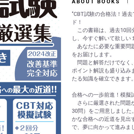
ABOUT BOOKS
"
CBT試験の合格法！過
ド！
この書籍は、過去10回
し、今すぐ解いて欲しい
あなたに必要な重要問題
をお届けします。
問題と解答だけでなく、
ポイント解説も盛り込み
たる知識を確立できます
合格への一歩前進！模擬
さらに厳選された問題か
30問）をご用意しまし
かな合格への近道を見出
で、夢に向かって進みまし