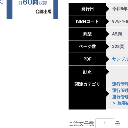
発行日
令和8年
ISBNコード
978-4-
判型
A5判
ページ数
328頁
PDF
サンプ
訂正
関連カテゴリ
運行管
運行管
運行管
＞
旅客
ご注文冊数
冊