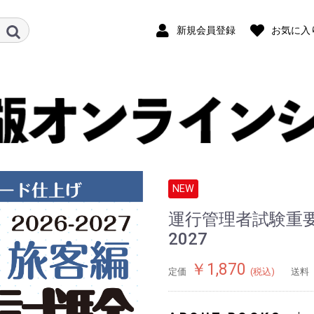
新規会員登録
お気に入
NEW
運行管理者試験重要厳
2027
￥1,870
定価
(税込)
送料