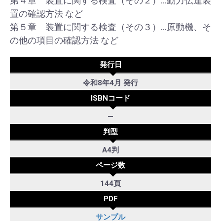
第４章 装置に関する検査（その２）…動力伝達装
置の確認方法 など
第５章 装置に関する検査（その３）…原動機、そ
の他の項目の確認方法 など
発行日
令和8年4月 発行
ISBNコード
―
判型
A4判
ページ数
144頁
PDF
サンプル