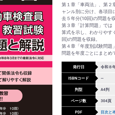
第１章「車両法」、第２
ャンル別に分け、各項目
去５年分(10回)の問題を
第３章「計算問題」では
算式を示し、わかりやす
回)の問題を収録。
第４章「年度別試験問題
問題を年度ごとにまとめ
発行日
令和８年
ISBNコード
―
判型
A4判
ページ数
304頁
PDF
目次と