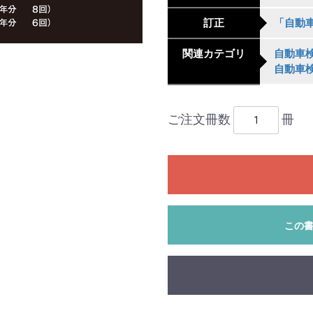
訂正
「自動
関連カテゴリ
自動車
自動車
ご注文冊数
冊
この